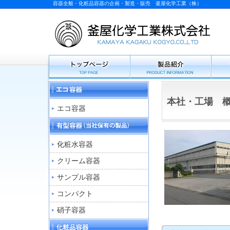
容器全般・化粧品容器の企画・製造・販売 釜屋化学工業（株）
本社・工場 
エコ容器
化粧水容器
クリーム容器
サンプル容器
コンパクト
硝子容器