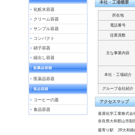
本社・工場概要
化粧水容器
所在地
クリーム容器
電話番号
サンプル容器
従業員数
コンパクト
硝子容器
主な事業内容
繰出し容器
本社・工場紹介
医薬品容器
グループ会社紹介
コーヒーの蓋
アクセスマップ
食品容器
釜屋化学工業株式会
奈良県大和郡山市額
最寄り駅 JR大和