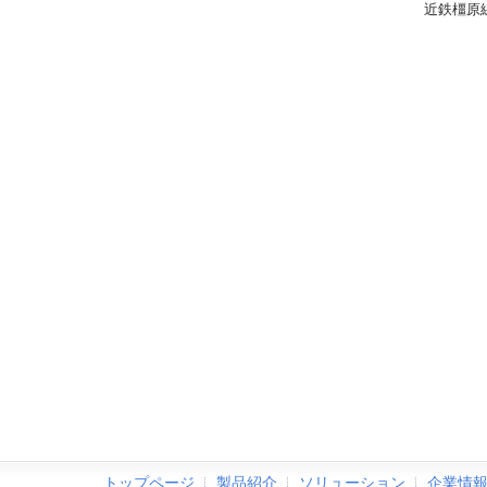
近鉄橿原線 平
トップページ
製品紹介
ソリューション
企業情